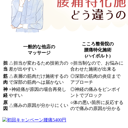
こころ整骨院の
一般的な他店の
腰痛特化施術
マッサージ
(ハイボルト)
担
△
担当が変わるため
技術力の
○
担当制
なので、
お悩みに
当
差が出やすい
合わせた施術
が出来る
筋
△
表層の筋肉だけ施術するの
◎
深部の筋肉
の
炎症まで
肉
で
深部の筋肉へは届かない
アプローチ
神
×
神経痛が原因の場合
再発し
◎
神経の痛み
を
ピンポイ
経
やすい
ントでブロック
原
○
体の悪い箇所に反応
する
△
痛みの原因が分かりにくい
因
ので
痛みの原因が分かる