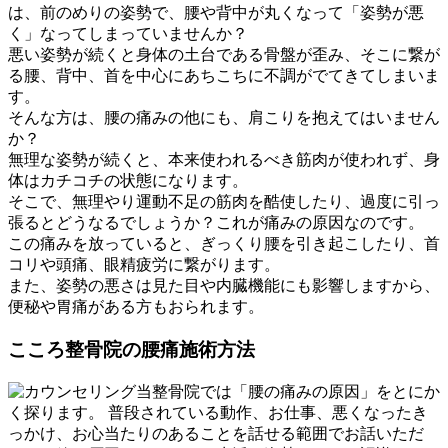
は、前のめりの姿勢で、腰や背中が丸くなって「姿勢が悪
く」なってしまっていませんか？
悪い姿勢が続くと身体の土台である骨盤が歪み、そこに繋が
る腰、背中、首を中心にあちこちに不調がでてきてしまいま
す。
そんな方は、腰の痛みの他にも、肩こりを抱えてはいません
か？
無理な姿勢が続くと、本来使われるべき筋肉が使われず、身
体はカチコチの状態になります。
そこで、無理やり運動不足の筋肉を酷使したり、過度に引っ
張るとどうなるでしょうか？これが痛みの原因なのです。
この痛みを放っていると、
ぎっくり腰
を引き起こしたり、
首
コリや頭痛、眼精疲労
に繋がります。
また、姿勢の悪さは見た目や内臓機能にも影響しますから、
便秘や胃痛がある方もおられます。
こころ整骨院の腰痛施術方法
当整骨院では
「腰の痛みの原因」
をとにか
く探ります。 普段されている動作、お仕事、悪くなったき
っかけ、お心当たりのあることを話せる範囲でお話いただ